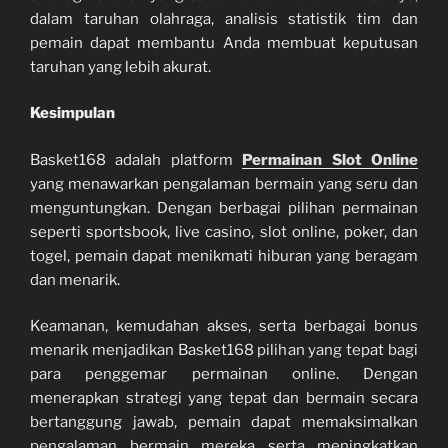
dalam taruhan olahraga, analisis statistik tim dan
pemain dapat membantu Anda membuat keputusan
taruhan yang lebih akurat.
Kesimpulan
Basket168 adalah platform
Permainan Slot Online
yang menawarkan pengalaman bermain yang seru dan
menguntungkan. Dengan berbagai pilihan permainan
seperti sportsbook, live casino, slot online, poker, dan
togel, pemain dapat menikmati hiburan yang beragam
dan menarik.
Keamanan, kemudahan akses, serta berbagai bonus
menarik menjadikan Basket168 pilihan yang tepat bagi
para penggemar permainan online. Dengan
menerapkan strategi yang tepat dan bermain secara
bertanggung jawab, pemain dapat memaksimalkan
pengalaman bermain mereka serta meningkatkan