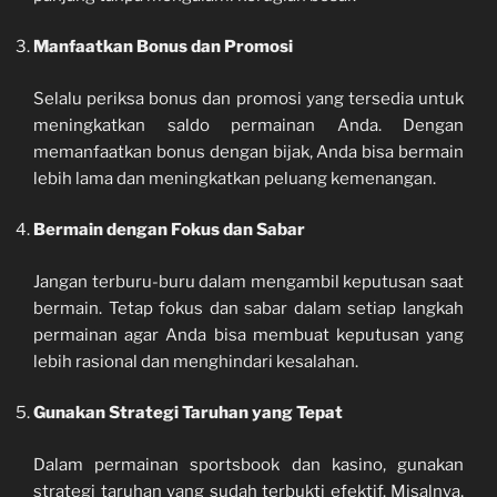
Manfaatkan Bonus dan Promosi
Selalu periksa bonus dan promosi yang tersedia untuk
meningkatkan saldo permainan Anda. Dengan
memanfaatkan bonus dengan bijak, Anda bisa bermain
lebih lama dan meningkatkan peluang kemenangan.
Bermain dengan Fokus dan Sabar
Jangan terburu-buru dalam mengambil keputusan saat
bermain. Tetap fokus dan sabar dalam setiap langkah
permainan agar Anda bisa membuat keputusan yang
lebih rasional dan menghindari kesalahan.
Gunakan Strategi Taruhan yang Tepat
Dalam permainan sportsbook dan kasino, gunakan
strategi taruhan yang sudah terbukti efektif. Misalnya,