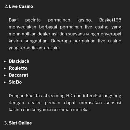
Live Casino
Bagi pecinta permainan kasino, Basket168
menyediakan berbagai permainan live casino yang
menampilkan dealer asli dan suasana yang menyerupai
kasino sungguhan. Beberapa permainan live casino
yang tersedia antara lain:
Blackjack
Roulette
Baccarat
Sic Bo
Dengan kualitas streaming HD dan interaksi langsung
dengan dealer, pemain dapat merasakan sensasi
kasino dari kenyamanan rumah mereka.
Slot Online