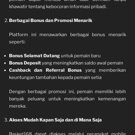
khawatir tentang kebocoran informasi pribadi.
Berbagai Bonus dan Promosi Menarik
Platform ini menawarkan berbagai bonus menarik
seperti:
Bonus Selamat Datang
untuk pemain baru
Bonus Deposit
yang meningkatkan saldo awal pemain
Cashback dan Referral Bonus
yang memberikan
keuntungan tambahan kepada pemain setia
Dengan berbagai promosi ini, pemain memiliki lebih
banyak peluang untuk meningkatkan kemenangan
mereka.
Akses Mudah Kapan Saja dan di Mana Saja
Basket168 dapat diakses melalui perangkat mobile