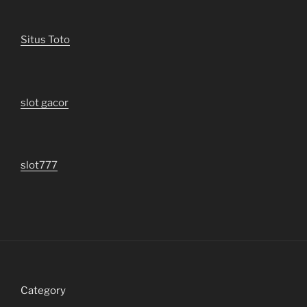
Situs Toto
slot gacor
slot777
Category