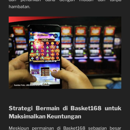
hambatan.
Strategi Bermain di Basket168 untuk
Maksimalkan Keuntungan
Meskipun permainan di Basket168 sebagian besar