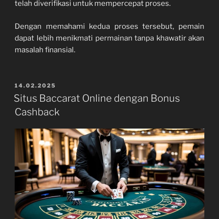
telah diverifikasi untuk mempercepat proses.
Dengan memahami kedua proses tersebut, pemain
dapat lebih menikmati permainan tanpa khawatir akan
masalah finansial.
POSTED
14.02.2025
ON
Situs Baccarat Online dengan Bonus
Cashback