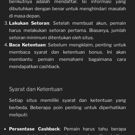
berikutnya adalah mendaftar. Isi informasi yang
dibutuhkan dengan benar untuk menghindari masalah
di masa depan.
Lakukan Setoran
: Setelah membuat akun, pemain
harus melakukan setoran pertama. Biasanya, jumlah
setoran minimum ditentukan oleh situs.
Baca Ketentuan
: Sebelum mengklaim, penting untuk
membaca syarat dan ketentuan bonus. Ini akan
membantu pemain memahami bagaimana cara
mendapatkan cashback.
Syarat dan Ketentuan
Setiap situs memiliki syarat dan ketentuan yang
berbeda. Beberapa poin penting untuk diperhatikan
meliputi:
Persentase Cashback
: Pemain harus tahu berapa