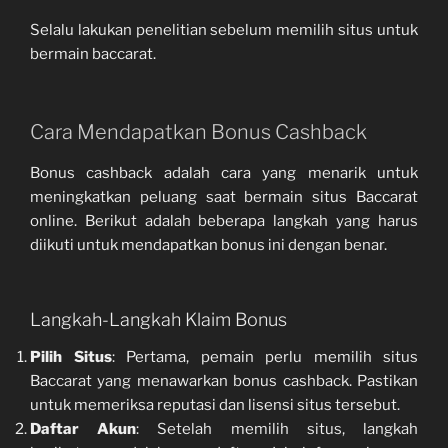
Selalu lakukan penelitian sebelum memilih situs untuk
bermain baccarat.
Cara Mendapatkan Bonus Cashback
Bonus cashback adalah cara yang menarik untuk
meningkatkan peluang saat bermain situs Baccarat
online. Berikut adalah beberapa langkah yang harus
diikuti untuk mendapatkan bonus ini dengan benar.
Langkah-Langkah Klaim Bonus
Pilih Situs
: Pertama, pemain perlu memilih situs
Baccarat yang menawarkan bonus cashback. Pastikan
untuk memeriksa reputasi dan lisensi situs tersebut.
Daftar Akun
: Setelah memilih situs, langkah