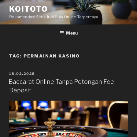
Skip
KOITOTO
to
Rekomendasi Situs Judi Bola Online Terpercaya
content
Menu
TAG:
PERMAINAN KASINO
POSTED
15.02.2025
ON
Baccarat Online Tanpa Potongan Fee
Deposit