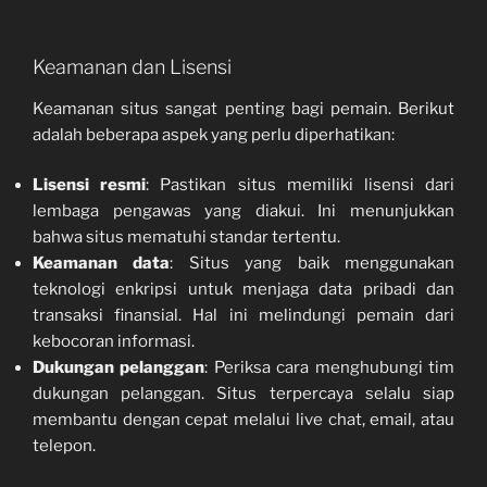
Keamanan dan Lisensi
Keamanan situs sangat penting bagi pemain. Berikut
adalah beberapa aspek yang perlu diperhatikan:
Lisensi resmi
: Pastikan situs memiliki lisensi dari
lembaga pengawas yang diakui. Ini menunjukkan
bahwa situs mematuhi standar tertentu.
Keamanan data
: Situs yang baik menggunakan
teknologi enkripsi untuk menjaga data pribadi dan
transaksi finansial. Hal ini melindungi pemain dari
kebocoran informasi.
Dukungan pelanggan
: Periksa cara menghubungi tim
dukungan pelanggan. Situs terpercaya selalu siap
membantu dengan cepat melalui live chat, email, atau
telepon.