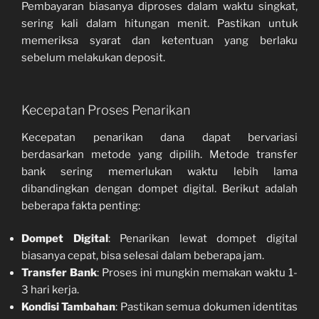
Pembayaran biasanya diproses dalam waktu singkat,
sering kali dalam hitungan menit. Pastikan untuk
memeriksa syarat dan ketentuan yang berlaku
sebelum melakukan deposit.
Kecepatan Proses Penarikan
Kecepatan penarikan dana dapat bervariasi
berdasarkan metode yang dipilih. Metode transfer
bank sering memerlukan waktu lebih lama
dibandingkan dengan dompet digital. Berikut adalah
beberapa fakta penting:
Dompet Digital
: Penarikan lewat dompet digital
biasanya cepat, bisa selesai dalam beberapa jam.
Transfer Bank
: Proses ini mungkin memakan waktu 1-
3 hari kerja.
Kondisi Tambahan
: Pastikan semua dokumen identitas