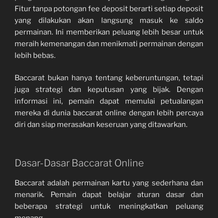
Fitur tanpa potongan fee deposit berarti setiap deposit
yang dilakukan akan langsung masuk ke saldo
permainan. Ini memberikan peluang lebih besar untuk
meraih kemenangan dan menikmati permainan dengan
lebih bebas.
Baccarat bukan hanya tentang keberuntungan, tetapi
juga strategi dan keputusan yang bijak. Dengan
informasi ini, pemain dapat memulai petualangan
mereka di dunia baccarat online dengan lebih percaya
diri dan siap merasakan keseruan yang ditawarkan.
Dasar-Dasar Baccarat Online
Baccarat adalah permainan kartu yang sederhana dan
menarik. Pemain dapat belajar aturan dasar dan
beberapa strategi untuk meningkatkan peluang
menang.