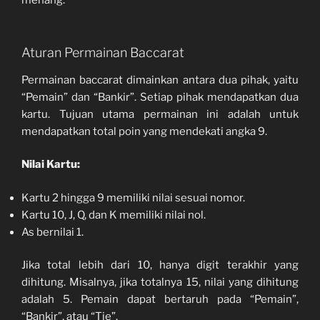
Aturan Permainan Baccarat
Permainan baccarat dimainkan antara dua pihak, yaitu
“Pemain” dan “Bankir”. Setiap pihak mendapatkan dua
kartu. Tujuan utama permainan ini adalah untuk
mendapatkan total poin yang mendekati angka 9.
Nilai Kartu:
Kartu 2 hingga 9 memiliki nilai sesuai nomor.
Kartu 10, J, Q, dan K memiliki nilai nol.
As bernilai 1.
Jika total lebih dari 10, hanya digit terakhir yang
dihitung. Misalnya, jika totalnya 15, nilai yang dihitung
adalah 5. Pemain dapat bertaruh pada “Pemain”,
“Bankir”, atau “Tie”.