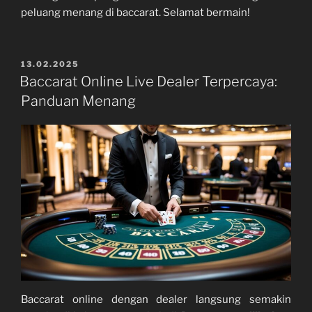
peluang menang di baccarat. Selamat bermain!
POSTED
13.02.2025
ON
Baccarat Online Live Dealer Terpercaya:
Panduan Menang
Baccarat online dengan dealer langsung semakin