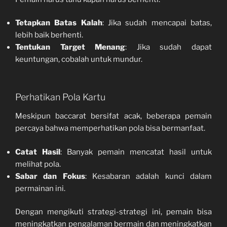
Tetapkan Batas Kalah
: Jika sudah mencapai batas,
lebih baik berhenti.
Tentukan Target Menang
: Jika sudah dapat
keuntungan, cobalah untuk mundur.
Perhatikan Pola Kartu
Meskipun baccarat bersifat acak, beberapa pemain
percaya bahwa memperhatikan pola bisa bermanfaat.
Catat Hasil
: Banyak pemain mencatat hasil untuk
melihat pola.
Sabar dan Fokus
: Kesabaran adalah kunci dalam
permainan ini.
Dengan mengikuti strategi-strategi ini, pemain bisa
meningkatkan pengalaman bermain dan meningkatkan