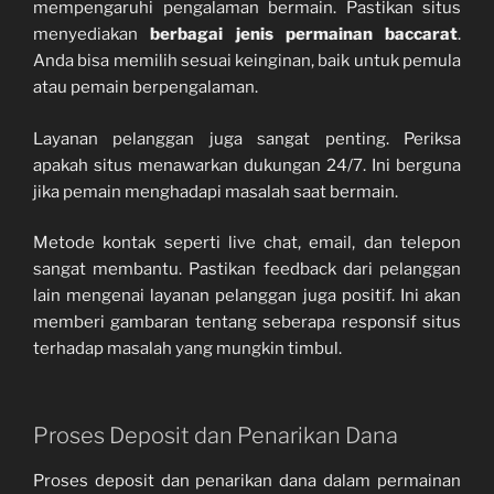
mempengaruhi pengalaman bermain. Pastikan situs
menyediakan
berbagai jenis permainan baccarat
.
Anda bisa memilih sesuai keinginan, baik untuk pemula
atau pemain berpengalaman.
Layanan pelanggan juga sangat penting. Periksa
apakah situs menawarkan dukungan 24/7. Ini berguna
jika pemain menghadapi masalah saat bermain.
Metode kontak seperti live chat, email, dan telepon
sangat membantu. Pastikan feedback dari pelanggan
lain mengenai layanan pelanggan juga positif. Ini akan
memberi gambaran tentang seberapa responsif situs
terhadap masalah yang mungkin timbul.
Proses Deposit dan Penarikan Dana
Proses deposit dan penarikan dana dalam permainan