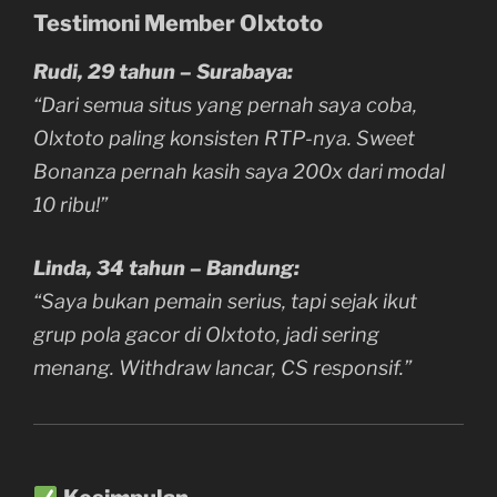
Testimoni Member Olxtoto
Rudi, 29 tahun – Surabaya:
“Dari semua situs yang pernah saya coba,
Olxtoto paling konsisten RTP-nya. Sweet
Bonanza pernah kasih saya 200x dari modal
10 ribu!”
Linda, 34 tahun – Bandung:
“Saya bukan pemain serius, tapi sejak ikut
grup pola gacor di Olxtoto, jadi sering
menang. Withdraw lancar, CS responsif.”