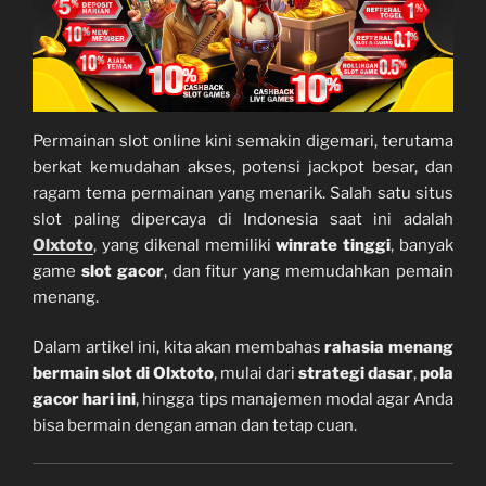
Permainan slot online kini semakin digemari, terutama
berkat kemudahan akses, potensi jackpot besar, dan
ragam tema permainan yang menarik. Salah satu situs
slot paling dipercaya di Indonesia saat ini adalah
Olxtoto
, yang dikenal memiliki
winrate tinggi
, banyak
game
slot gacor
, dan fitur yang memudahkan pemain
menang.
Dalam artikel ini, kita akan membahas
rahasia menang
bermain slot di Olxtoto
, mulai dari
strategi dasar
,
pola
gacor hari ini
, hingga tips manajemen modal agar Anda
bisa bermain dengan aman dan tetap cuan.