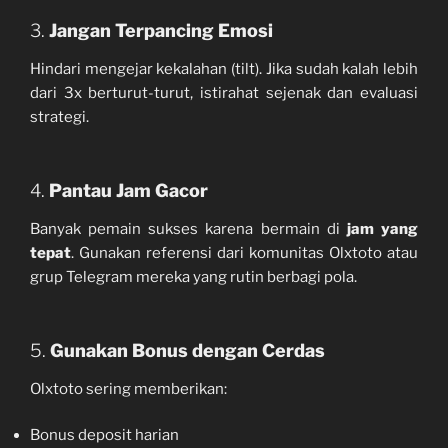
3.
Jangan Terpancing Emosi
Hindari mengejar kekalahan (tilt). Jika sudah kalah lebih
dari 3x berturut-turut, istirahat sejenak dan evaluasi
strategi.
4.
Pantau Jam Gacor
Banyak pemain sukses karena bermain di
jam yang
tepat
. Gunakan referensi dari komunitas Olxtoto atau
grup Telegram mereka yang rutin berbagi pola.
5.
Gunakan Bonus dengan Cerdas
Olxtoto sering memberikan:
Bonus deposit harian