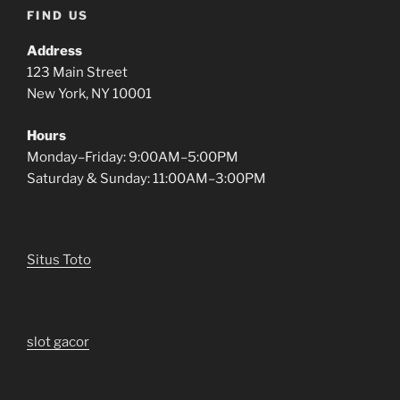
FIND US
Address
123 Main Street
New York, NY 10001
Hours
Monday–Friday: 9:00AM–5:00PM
Saturday & Sunday: 11:00AM–3:00PM
Situs Toto
slot gacor