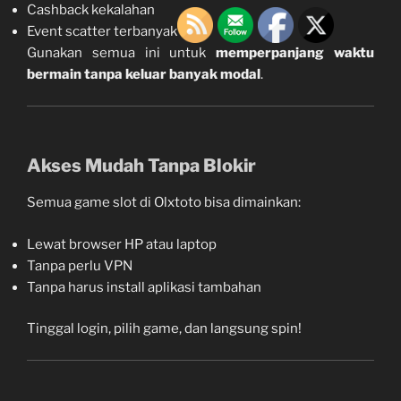
Cashback kekalahan
Event scatter terbanyak
Gunakan semua ini untuk
memperpanjang waktu
bermain tanpa keluar banyak modal
.
Akses Mudah Tanpa Blokir
Semua game slot di Olxtoto bisa dimainkan:
Lewat browser HP atau laptop
Tanpa perlu VPN
Tanpa harus install aplikasi tambahan
Tinggal login, pilih game, dan langsung spin!