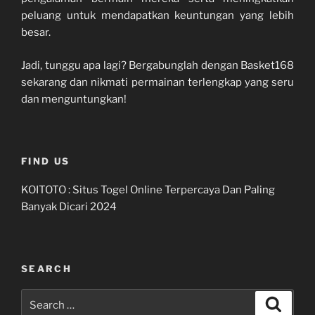
peluang untuk mendapatkan keuntungan yang lebih
besar.
Jadi, tunggu apa lagi? Bergabunglah dengan Basket168
sekarang dan nikmati permainan terlengkap yang seru
dan menguntungkan!
FIND US
KOITOTO : Situs Togel Online Terpercaya Dan Paling
Banyak Dicari 2024
SEARCH
Search
Search
for: