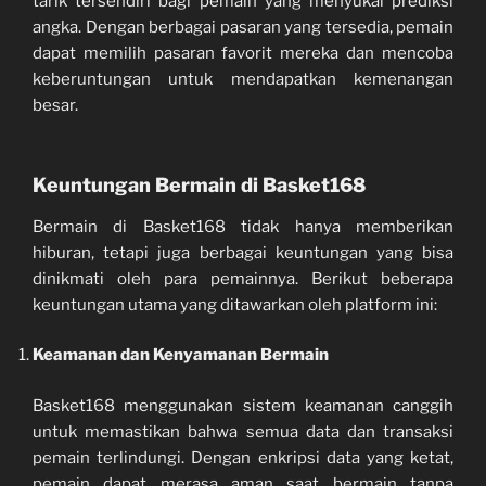
tarik tersendiri bagi pemain yang menyukai prediksi
angka. Dengan berbagai pasaran yang tersedia, pemain
dapat memilih pasaran favorit mereka dan mencoba
keberuntungan untuk mendapatkan kemenangan
besar.
Keuntungan Bermain di Basket168
Bermain di Basket168 tidak hanya memberikan
hiburan, tetapi juga berbagai keuntungan yang bisa
dinikmati oleh para pemainnya. Berikut beberapa
keuntungan utama yang ditawarkan oleh platform ini:
Keamanan dan Kenyamanan Bermain
Basket168 menggunakan sistem keamanan canggih
untuk memastikan bahwa semua data dan transaksi
pemain terlindungi. Dengan enkripsi data yang ketat,
pemain dapat merasa aman saat bermain tanpa