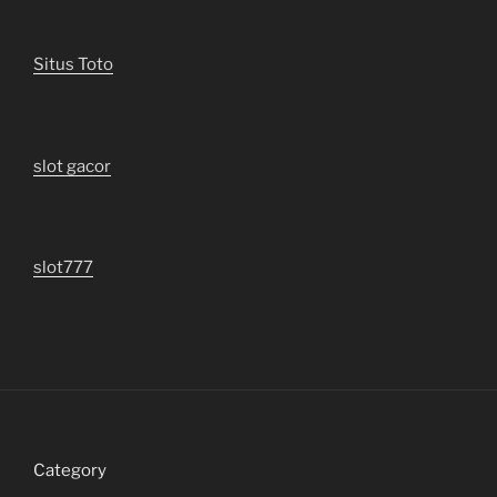
Situs Toto
slot gacor
slot777
Category