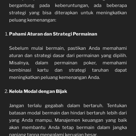
bergantung pada keberuntungan, ada beberapa
strategi yang bisa diterapkan untuk meningkatkan
peluang kemenangan:
Pahami Aturan dan Strategi Permainan
Sebelum mulai bermain, pastikan Anda memahami
aturan dan strategi dasar dari permainan yang dipilih.
Misalnya, dalam permainan poker, memahami
kombinasi kartu dan strategi taruhan dapat
meningkatkan peluang kemenangan Anda.
Kelola Modal dengan Bijak
Jangan terlalu gegabah dalam bertaruh. Tentukan
batasan modal bermain dan hindari bertaruh lebih dari
yang Anda mampu. Manajemen keuangan yang baik
akan membantu Anda tetap bermain dalam jangka
panjang tanpa mengalami kerugian besar.