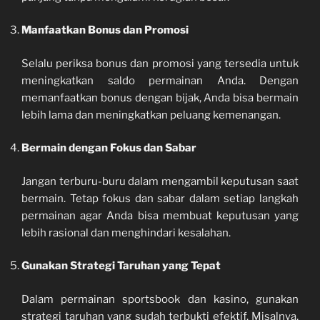
Manfaatkan Bonus dan Promosi
Selalu periksa bonus dan promosi yang tersedia untuk
meningkatkan saldo permainan Anda. Dengan
memanfaatkan bonus dengan bijak, Anda bisa bermain
lebih lama dan meningkatkan peluang kemenangan.
Bermain dengan Fokus dan Sabar
Jangan terburu-buru dalam mengambil keputusan saat
bermain. Tetap fokus dan sabar dalam setiap langkah
permainan agar Anda bisa membuat keputusan yang
lebih rasional dan menghindari kesalahan.
Gunakan Strategi Taruhan yang Tepat
Dalam permainan sportsbook dan kasino, gunakan
strategi taruhan yang sudah terbukti efektif. Misalnya,