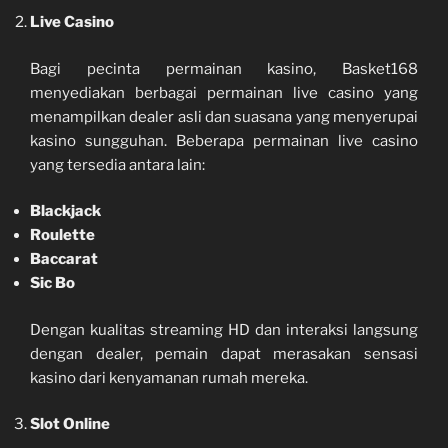
Live Casino
Bagi pecinta permainan kasino, Basket168
menyediakan berbagai permainan live casino yang
menampilkan dealer asli dan suasana yang menyerupai
kasino sungguhan. Beberapa permainan live casino
yang tersedia antara lain:
Blackjack
Roulette
Baccarat
Sic Bo
Dengan kualitas streaming HD dan interaksi langsung
dengan dealer, pemain dapat merasakan sensasi
kasino dari kenyamanan rumah mereka.
Slot Online