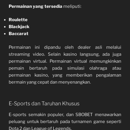
Permainan yang tersedia
meliputi:
Roulette
Blackjack
Baccarat
Permainan ini dipandu oleh dealer asli melalui
streaming video. Selain kasino langsung, ada juga
permainan virtual. Permainan virtual memungkinkan
pemain bertaruh pada simulasi olahraga atau
permainan kasino, yang memberikan pengalaman
bermain yang cepat dan menyenangkan.
E-Sports dan Taruhan Khusus
E-sports semakin populer, dan SBOBET menawarkan
peluang untuk bertaruh pada turnamen game seperti
Dota 2 dan League of Legends.