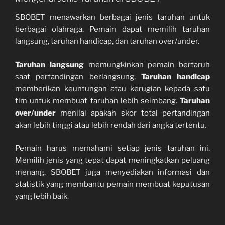
SBOBET menawarkan berbagai jenis taruhan untuk
berbagai olahraga. Pemain dapat memilih taruhan
langsung, taruhan handicap, dan taruhan over/under.
Taruhan langsung
memungkinkan pemain bertaruh
saat pertandingan berlangsung,
Taruhan handicap
memberikan keuntungan atau kerugian kepada satu
tim untuk membuat taruhan lebih seimbang.
Taruhan
over/under
menilai apakah skor total pertandingan
akan lebih tinggi atau lebih rendah dari angka tertentu.
Pemain harus memahami setiap jenis taruhan ini.
Memilih jenis yang tepat dapat meningkatkan peluang
menang. SBOBET juga menyediakan informasi dan
statistik yang membantu pemain membuat keputusan
yang lebih baik.