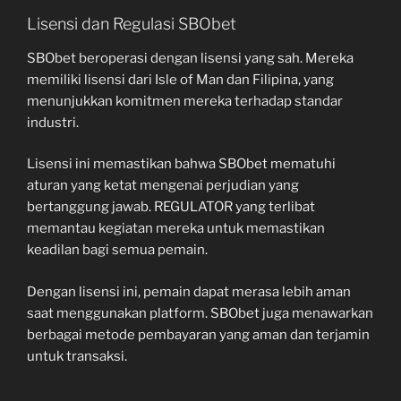
Lisensi dan Regulasi SBObet
SBObet beroperasi dengan lisensi yang sah. Mereka
memiliki lisensi dari Isle of Man dan Filipina, yang
menunjukkan komitmen mereka terhadap standar
industri.
Lisensi ini memastikan bahwa SBObet mematuhi
aturan yang ketat mengenai perjudian yang
bertanggung jawab. REGULATOR yang terlibat
memantau kegiatan mereka untuk memastikan
keadilan bagi semua pemain.
Dengan lisensi ini, pemain dapat merasa lebih aman
saat menggunakan platform. SBObet juga menawarkan
berbagai metode pembayaran yang aman dan terjamin
untuk transaksi.