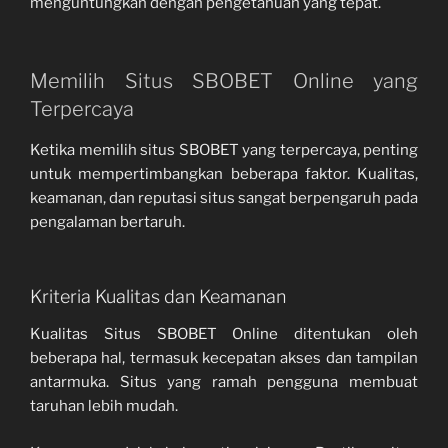
menguntungkan dengan pengetahuan yang tepat.
Memilih Situs SBOBET Online yang
Terpercaya
Ketika memilih situs SBOBET yang terpercaya, penting
untuk mempertimbangkan beberapa faktor. Kualitas,
keamanan, dan reputasi situs sangat berpengaruh pada
pengalaman bertaruh.
Kriteria Kualitas dan Keamanan
Kualitas Situs SBOBET Online ditentukan oleh
beberapa hal, termasuk kecepatan akses dan tampilan
antarmuka. Situs yang ramah pengguna membuat
taruhan lebih mudah.