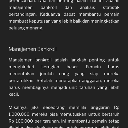
perencanaan. Dua hal penting dalam hal ini adalah
manajemen bankroll dan analisis statistik
pertandingan. Keduanya dapat membantu pemain
membuat keputusan yang lebih baik dan meningkatkan
peluang menang.
Manajemen Bankroll
Manajemen bankroll adalah langkah penting untuk
menghindari kerugian besar. Pemain harus
menentukan jumlah uang yang siap mereka
pertaruhkan. Setelah menetapkan anggaran, mereka
harus membaginya menjadi unit taruhan yang lebih
kecil.
Misalnya, jika seseorang memiliki anggaran Rp
1.000.000, mereka bisa memutuskan untuk bertaruh
Rp 100.000 per taruhan. Ini membantu pemain tetap