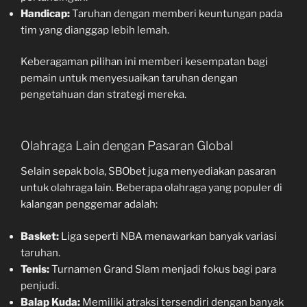
Handicap:
Taruhan dengan memberi keuntungan pada
tim yang dianggap lebih lemah.
Keberagaman pilihan ini memberi kesempatan bagi
pemain untuk menyesuaikan taruhan dengan
pengetahuan dan strategi mereka.
Olahraga Lain dengan Pasaran Global
Selain sepak bola, SBObet juga menyediakan pasaran
untuk olahraga lain. Beberapa olahraga yang populer di
kalangan penggemar adalah:
Basket:
Liga seperti NBA menawarkan banyak variasi
taruhan.
Tenis:
Turnamen Grand Slam menjadi fokus bagi para
penjudi.
Balap Kuda:
Memiliki atraksi tersendiri dengan banyak