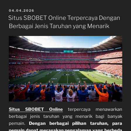
POSTED
04.04.2026
ON
Situs SBOBET Online Terpercaya Dengan
Berbagai Jenis Taruhan yang Menarik
Situs SBOBET Online
terpercaya menawarkan
berbagai jenis taruhan yang menarik bagi banyak
pemain.
Dengan berbagai pilihan taruhan, para
pemain dapat merasakan pengalaman yang berbeda