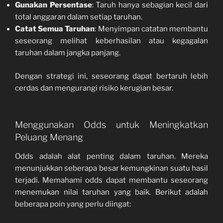
Gunakan Persentase
: Taruh hanya sebagian kecil dari
total anggaran dalam setiap taruhan.
Catat Semua Taruhan
: Menyimpan catatan membantu
seseorang melihat keberhasilan atau kegagalan
taruhan dalam jangka panjang.
Dengan strategi ini, seseorang dapat bertaruh lebih
cerdas dan mengurangi risiko kerugian besar.
Menggunakan Odds untuk Meningkatkan
Peluang Menang
Odds adalah alat penting dalam taruhan. Mereka
menunjukkan seberapa besar kemungkinan suatu hasil
terjadi. Memahami odds dapat membantu seseorang
menemukan nilai taruhan yang baik. Berikut adalah
beberapa poin yang perlu diingat: