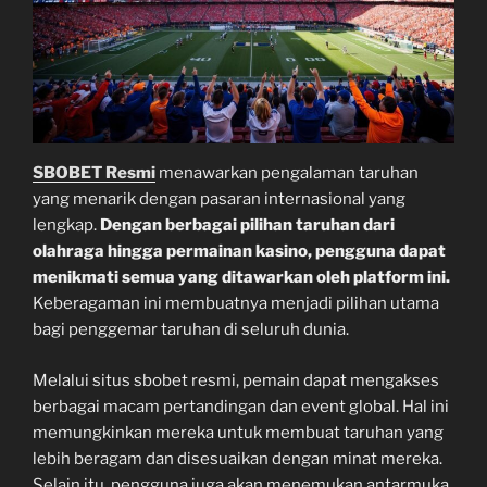
SBOBET Resmi
menawarkan pengalaman taruhan
yang menarik dengan pasaran internasional yang
lengkap.
Dengan berbagai pilihan taruhan dari
olahraga hingga permainan kasino, pengguna dapat
menikmati semua yang ditawarkan oleh platform ini.
Keberagaman ini membuatnya menjadi pilihan utama
bagi penggemar taruhan di seluruh dunia.
Melalui situs sbobet resmi, pemain dapat mengakses
berbagai macam pertandingan dan event global. Hal ini
memungkinkan mereka untuk membuat taruhan yang
lebih beragam dan disesuaikan dengan minat mereka.
Selain itu, pengguna juga akan menemukan antarmuka