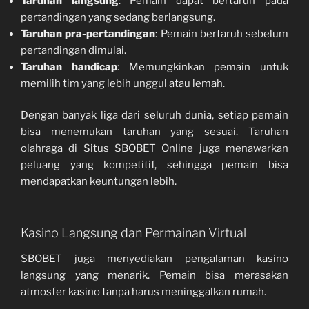
Taruhan langsung
: Pemain dapat bertaruh pada
pertandingan yang sedang berlangsung.
Taruhan pra-pertandingan
: Pemain bertaruh sebelum
pertandingan dimulai.
Taruhan handicap
: Memungkinkan pemain untuk
memilih tim yang lebih unggul atau lemah.
Dengan banyak liga dari seluruh dunia, setiap pemain
bisa menemukan taruhan yang sesuai. Taruhan
olahraga di Situs SBOBET Online juga menawarkan
peluang yang kompetitif, sehingga pemain bisa
mendapatkan keuntungan lebih.
Kasino Langsung dan Permainan Virtual
SBOBET juga menyediakan pengalaman kasino
langsung yang menarik. Pemain bisa merasakan
atmosfer kasino tanpa harus meninggalkan rumah.