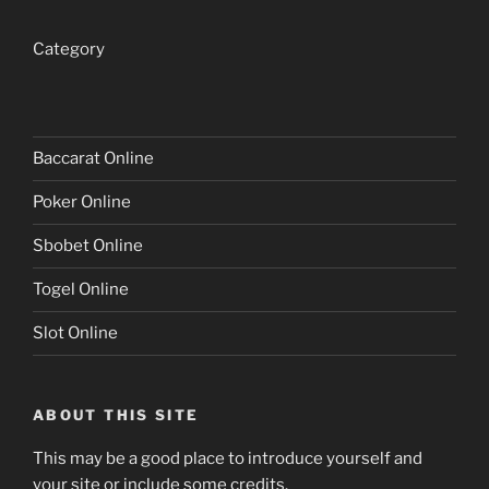
Category
Baccarat Online
Poker Online
Sbobet Online
Togel Online
Slot Online
ABOUT THIS SITE
This may be a good place to introduce yourself and
your site or include some credits.