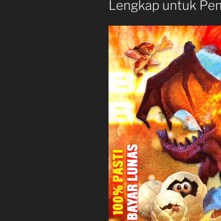
Lengkap untuk Pem