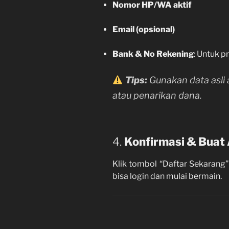
Nomor HP/WA aktif
Email (opsional)
Bank & No Rekening
: Untuk p
Tips:
Gunakan data asli a
atau penarikan dana.
4.
Konfirmasi & Buat
Klik tombol “Daftar Sekarang
bisa login dan mulai bermain.