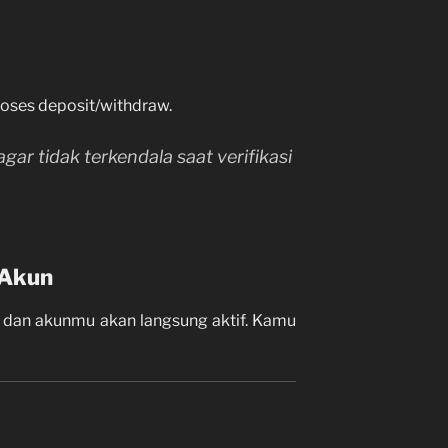
roses deposit/withdraw.
gar tidak terkendala saat verifikasi
 Akun
” dan akunmu akan langsung aktif. Kamu