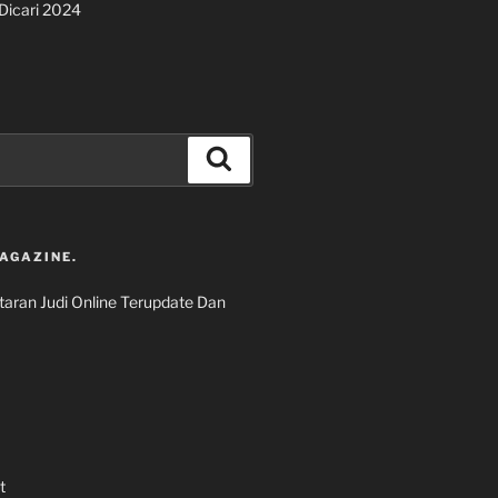
Dicari 2024
Search
AGAZINE.
taran Judi Online Terupdate Dan
t