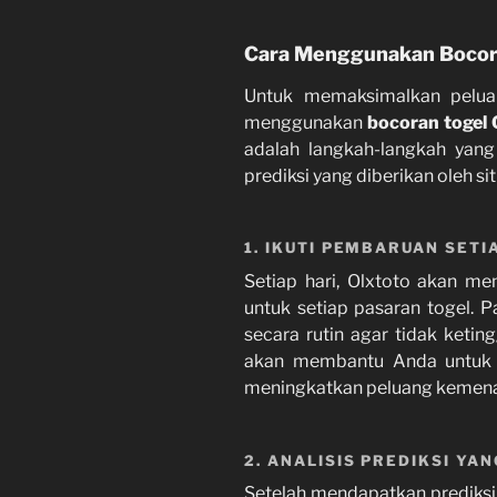
Cara Menggunakan Bocora
Untuk memaksimalkan pelua
menggunakan
bocoran togel 
adalah langkah-langkah yan
prediksi yang diberikan oleh situ
1.
IKUTI PEMBARUAN SETI
Setiap hari, Olxtoto akan m
untuk setiap pasaran togel. P
secara rutin agar tidak ketin
akan membantu Anda untuk t
meningkatkan peluang kemen
2.
ANALISIS PREDIKSI YAN
Setelah mendapatkan prediksi,