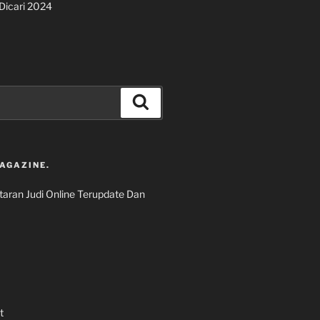
Dicari 2024
Search
AGAZINE.
taran Judi Online Terupdate Dan
t