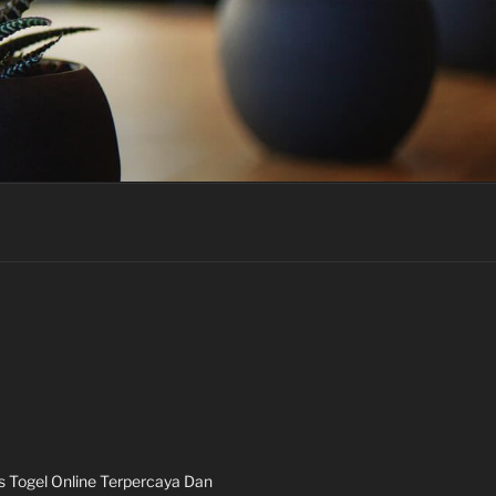
s Togel Online Terpercaya Dan