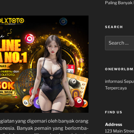
Paling Banyak 
SEARCH
Search
for:
ONEWORLDM
informasi Sepu
Terpercaya
FIND US
egiatan yang digemari oleh banyak orang
Address
ndonesia. Banyak pemain yang berlomba-
123 Main Stree