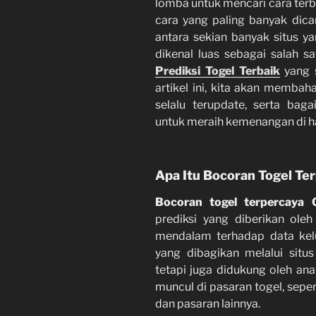
lomba untuk mencari cara terb
cara yang paling banyak dica
antara sekian banyak situs y
dikenal luas sebagai salah 
Prediksi Togel Terbaik
yang s
artikel ini, kita akan memba
selalu terupdate, serta ba
untuk meraih kemenangan di har
Apa Itu Bocoran Togel Te
Bocoran togel terpercaya O
prediksi yang diberikan oleh
mendalam terhadap data kel
yang dibagikan melalui situs
tetapi juga didukung oleh anal
muncul di pasaran togel, sepe
dan pasaran lainnya.