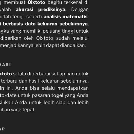
ang membuat
Olxtoto
begitu terkenal di
adalah
akurasi prediksinya
. Dengan
ah teruji, seperti
analisis matematis
,
i berbasis data keluaran sebelumnya
,
ka yang memiliki peluang tinggi untuk
 diberikan oleh Olxtoto sudah melalui
, menjadikannya lebih dapat diandalkan.
HARI
xtoto
selalu diperbarui setiap hari untuk
erbaru dan hasil keluaran sebelumnya.
n ini, Anda bisa selalu mendapatkan
-to-date untuk pasaran togel yang Anda
inkan Anda untuk lebih siap dan lebih
uhan yang tepat.
AP