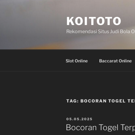
Skip
to
KOITOTO
content
Rekomendasi Situs Judi Bola O
Slot Online
Baccarat Online
TAG:
BOCORAN TOGEL T
POSTED
05.05.2025
ON
Bocoran Togel Terp