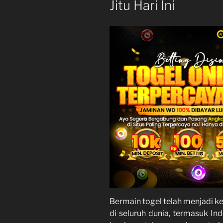
Jitu Hari Ini
Bermain togel telah menjadi k
di seluruh dunia, termasuk I