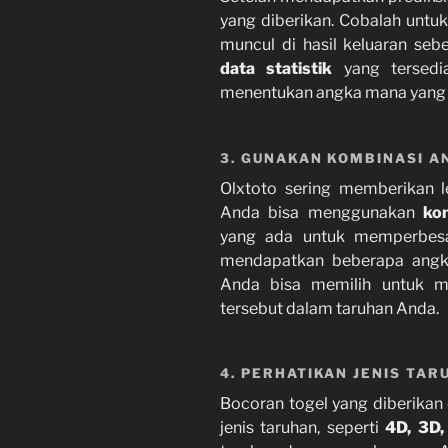
yang diberikan. Cobalah untu
muncul di hasil keluaran se
data statistik
yang tersedi
menentukan angka mana yang p
3.
GUNAKAN KOMBINASI A
Olxtoto sering memberikan le
Anda bisa menggunakan
ko
yang ada untuk memperbesar
mendapatkan beberapa angka
Anda bisa memilih untuk 
tersebut dalam taruhan Anda.
4.
PERHATIKAN JENIS TAR
Bocoran togel yang diberikan
jenis taruhan, seperti
4D, 3D,