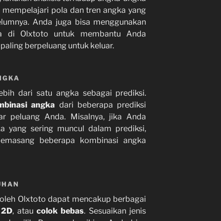
k mempelajari pola dan tren angka yang
belumnya. Anda juga bisa menggunakan
a di Olxtoto untuk membantu Anda
aling berpeluang untuk keluar.
NGKA
bih dari satu angka sebagai prediksi.
mbinasi angka
dari beberapa prediksi
 peluang Anda. Misalnya, jika Anda
 yang sering muncul dalam prediksi,
memasang beberapa kombinasi angka
UHAN
 oleh Olxtoto dapat mencakup berbagai
 2D
, atau
colok bebas
. Sesuaikan jenis