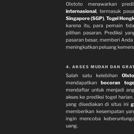
Olxtoto menawarkan pred
internasional
, termasuk pasa
Singapore (SGP)
,
Togel Hong
karena itu, para pemain tid
pilihan pasaran. Prediksi y
pasaran besar, memberi Anda l
meningkatkan peluang kemen
4.
AKSES MUDAH DAN GRA
Salah satu kelebihan
Olxt
mendapatkan
bocoran toge
mendaftar untuk menjadi an
akses ke prediksi togel harian.
yang disediakan di situs ini
g
memberikan kesempatan yang
ingin mencoba keberuntung
uang.