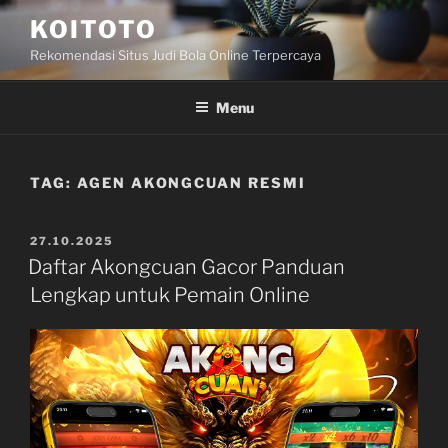
Skip
KOITOTO
to
Rekomendasi Situs Judi Bola Online Terpercaya
content
Menu
TAG:
AGEN AKONGCUAN RESMI
POSTED
27.10.2025
ON
Daftar Akongcuan Gacor Panduan
Lengkap untuk Pemain Online