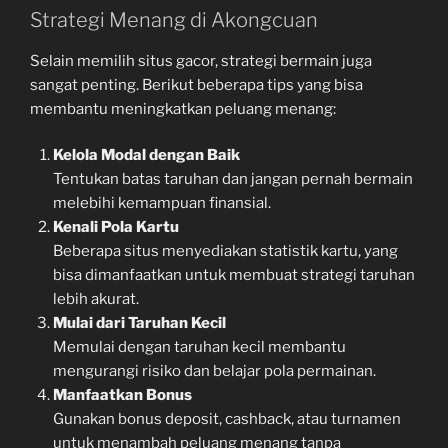
Strategi Menang di Akongcuan
Selain memilih situs gacor, strategi bermain juga
sangat penting. Berikut beberapa tips yang bisa
membantu meningkatkan peluang menang:
Kelola Modal dengan Baik
Tentukan batas taruhan dan jangan pernah bermain
melebihi kemampuan finansial.
Kenali Pola Kartu
Beberapa situs menyediakan statistik kartu, yang
bisa dimanfaatkan untuk membuat strategi taruhan
lebih akurat.
Mulai dari Taruhan Kecil
Memulai dengan taruhan kecil membantu
mengurangi risiko dan belajar pola permainan.
Manfaatkan Bonus
Gunakan bonus deposit, cashback, atau turnamen
untuk menambah peluang menang tanpa