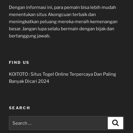
Dengan informasi ini, para pemain bisa lebih mudah
menentukan situs Akongcuan terbaik dan
meningkatkan peluang mereka meraih kemenangan
besar. Jangan lupa selalu bermain dengan bijak dan
bertanggung jawab.
FIND US
KOITOTO : Situs Togel Online Terpercaya Dan Paling
Banyak Dicari 2024
SEARCH
Search
Search
for: