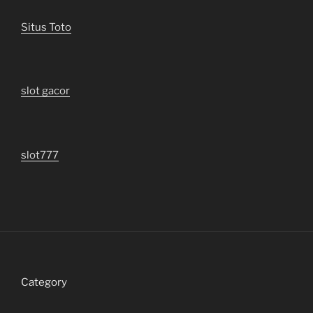
Situs Toto
slot gacor
slot777
Category