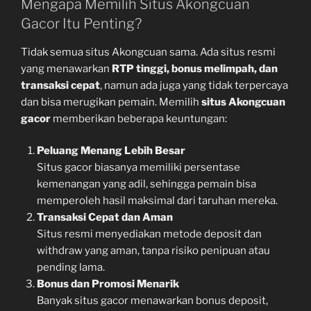
Mengapa Memilih Situs Akongcuan
Gacor Itu Penting?
Tidak semua situs Akongcuan sama. Ada situs resmi
yang menawarkan
RTP tinggi, bonus melimpah, dan
transaksi cepat
, namun ada juga yang tidak terpercaya
dan bisa merugikan pemain. Memilih
situs Akongcuan
gacor
memberikan beberapa keuntungan:
Peluang Menang Lebih Besar
Situs gacor biasanya memiliki persentase
kemenangan yang adil, sehingga pemain bisa
memperoleh hasil maksimal dari taruhan mereka.
Transaksi Cepat dan Aman
Situs resmi menyediakan metode deposit dan
withdraw yang aman, tanpa risiko penipuan atau
pending lama.
Bonus dan Promosi Menarik
Banyak situs gacor menawarkan bonus deposit,