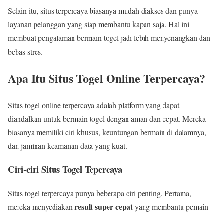
Selain itu, situs terpercaya biasanya mudah diakses dan punya
layanan pelanggan yang siap membantu kapan saja. Hal ini
membuat pengalaman bermain togel jadi lebih menyenangkan dan
bebas stres.
Apa Itu Situs Togel Online Terpercaya?
Situs togel online terpercaya adalah platform yang dapat
diandalkan untuk bermain togel dengan aman dan cepat. Mereka
biasanya memiliki ciri khusus, keuntungan bermain di dalamnya,
dan jaminan keamanan data yang kuat.
Ciri-ciri Situs Togel Tepercaya
Situs togel terpercaya punya beberapa ciri penting. Pertama,
result super cepat
mereka menyediakan
yang membantu pemain