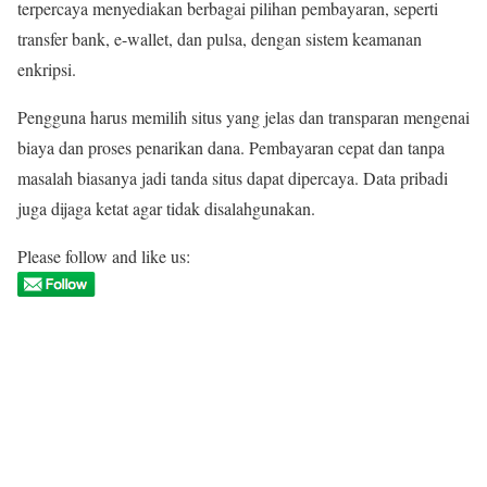
terpercaya menyediakan berbagai pilihan pembayaran, seperti
transfer bank, e-wallet, dan pulsa, dengan sistem keamanan
enkripsi.
Pengguna harus memilih situs yang jelas dan transparan mengenai
biaya dan proses penarikan dana. Pembayaran cepat dan tanpa
masalah biasanya jadi tanda situs dapat dipercaya. Data pribadi
juga dijaga ketat agar tidak disalahgunakan.
Please follow and like us: