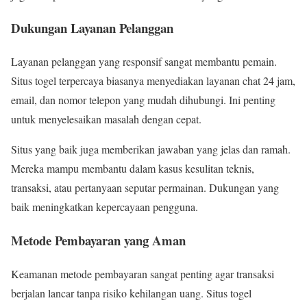
Dukungan Layanan Pelanggan
Layanan pelanggan yang responsif sangat membantu pemain.
Situs togel terpercaya biasanya menyediakan layanan chat 24 jam,
email, dan nomor telepon yang mudah dihubungi. Ini penting
untuk menyelesaikan masalah dengan cepat.
Situs yang baik juga memberikan jawaban yang jelas dan ramah.
Mereka mampu membantu dalam kasus kesulitan teknis,
transaksi, atau pertanyaan seputar permainan. Dukungan yang
baik meningkatkan kepercayaan pengguna.
Metode Pembayaran yang Aman
Keamanan metode pembayaran sangat penting agar transaksi
berjalan lancar tanpa risiko kehilangan uang. Situs togel