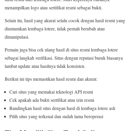
menampilkan logo atau sertifikat resmi sebagai bukti.
Selain itu, hasil yang akurat selalu cocok dengan hasil resmi yang
diumumkan lembaga lotere, tidak pernah berubah atau
dimanipulasi.
Pemain juga bisa cek ulang hasil di situs resmi lembaga lotere
sebagai langkah verifikasi. Situs dengan reputasi buruk biasanya
lambat update atau hasilnya tidak konsisten.
Berikut ini tips memastikan hasil resmi dan akurat:
Cari situs yang memakai teknologi API resmi
Cek apakah ada bukti sertifikat atau izin resmi
Bandingkan hasil situs dengan hasil di lembaga lotere asli
Pilih situs yang terkenal dan sudah lama beroperasi