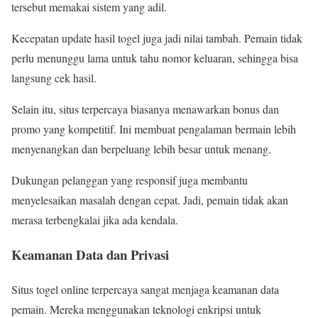
tersebut memakai sistem yang adil.
Kecepatan update hasil togel juga jadi nilai tambah. Pemain tidak
perlu menunggu lama untuk tahu nomor keluaran, sehingga bisa
langsung cek hasil.
Selain itu, situs terpercaya biasanya menawarkan bonus dan
promo yang kompetitif. Ini membuat pengalaman bermain lebih
menyenangkan dan berpeluang lebih besar untuk menang.
Dukungan pelanggan yang responsif juga membantu
menyelesaikan masalah dengan cepat. Jadi, pemain tidak akan
merasa terbengkalai jika ada kendala.
Keamanan Data dan Privasi
Situs togel online terpercaya sangat menjaga keamanan data
pemain. Mereka menggunakan teknologi enkripsi untuk