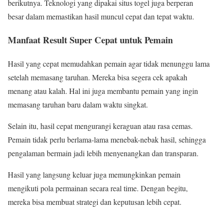
berikutnya. Teknologi yang dipakai situs togel juga berperan
besar dalam memastikan hasil muncul cepat dan tepat waktu.
Manfaat Result Super Cepat untuk Pemain
Hasil yang cepat memudahkan pemain agar tidak menunggu lama
setelah memasang taruhan. Mereka bisa segera cek apakah
menang atau kalah. Hal ini juga membantu pemain yang ingin
memasang taruhan baru dalam waktu singkat.
Selain itu, hasil cepat mengurangi keraguan atau rasa cemas.
Pemain tidak perlu berlama-lama menebak-nebak hasil, sehingga
pengalaman bermain jadi lebih menyenangkan dan transparan.
Hasil yang langsung keluar juga memungkinkan pemain
mengikuti pola permainan secara real time. Dengan begitu,
mereka bisa membuat strategi dan keputusan lebih cepat.