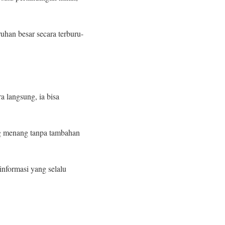
han besar secara terburu-
a langsung, ia bisa
ng menang tanpa tambahan
informasi yang selalu