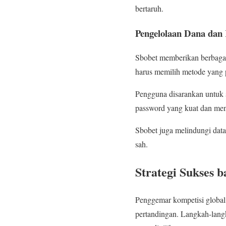
bertaruh.
Pengelolaan Dana dan
Sbobet memberikan berbagai 
harus memilih metode yang 
Pengguna disarankan untuk s
password yang kuat dan meng
Sbobet juga melindungi data 
sah.
Strategi Sukses 
Penggemar kompetisi global h
pertandingan. Langkah-lang