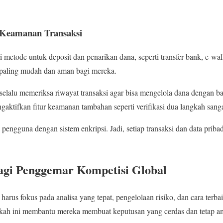
 Keamanan Transaksi
metode untuk deposit dan penarikan dana, seperti transfer bank, e-wal
paling mudah dan aman bagi mereka.
elalu memeriksa riwayat transaksi agar bisa mengelola dana dengan ba
aktifkan fitur keamanan tambahan seperti verifikasi dua langkah sanga
pengguna dengan sistem enkripsi. Jadi, setiap transaksi dan data pribad
bagi Penggemar Kompetisi Global
arus fokus pada analisa yang tepat, pengelolaan risiko, dan cara terba
kah ini membantu mereka membuat keputusan yang cerdas dan tetap am