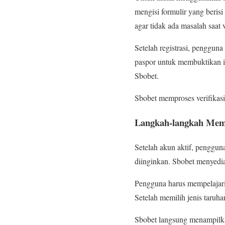
mengisi formulir yang berisi
agar tidak ada masalah saat v
Setelah registrasi, penggun
paspor untuk membuktikan i
Sbobet.
Sbobet memproses verifikasi 
Langkah-langkah Mem
Setelah akun aktif, pengguna
diinginkan. Sbobet menyediak
Pengguna harus mempelajari j
Setelah memilih jenis taruh
Sbobet langsung menampilka