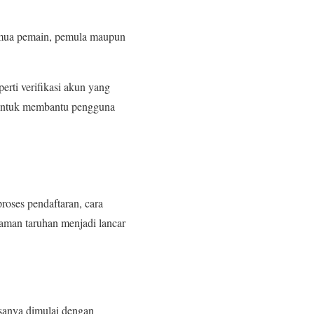
semua pemain, pemula maupun
erti verifikasi akun yang
m untuk membantu pengguna
oses pendaftaran, cara
laman taruhan menjadi lancar
asanya dimulai dengan