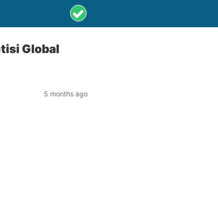
isi Global
5 months ago