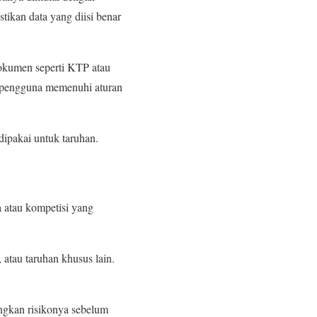
stikan data yang diisi benar
dokumen seperti KTP atau
n pengguna memenuhi aturan
dipakai untuk taruhan.
a atau kompetisi yang
 atau taruhan khusus lain.
ngkan risikonya sebelum