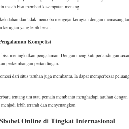
lain masih bisa memberi kesempatan menang.
a kekalahan dan tidak mencoba mengejar kerugian dengan memasang taru
n kerugian yang lebih besar.
Pengalaman Kompetisi
ng bisa meningkatkan pengalaman. Dengan mengikuti pertandingan secar
kan perkembangan pertandingan.
mosi dari situs taruhan juga membantu. Ia dapat memperbesar pelua
a terbaru tentang tim atau pemain membantu menghadapi taruhan dengan 
 menjadi lebih terarah dan menyenangkan.
Sbobet Online di Tingkat Internasional