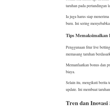
taruhan pada pertandingan 
Ia juga harus siap menerim
buru. Ini sering menyebabka
Tips Memaksimalkan 
Penggunaan fitur live betti
memasang taruhan berdasar
Memanfaatkan bonus dan pro
biaya.
Selain itu, mengikuti berit
update. Ini membuat taruhan
Tren dan Inovasi 