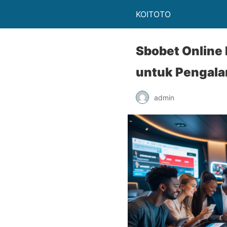
KOITOTO
Sbobet Online
untuk Pengala
admin