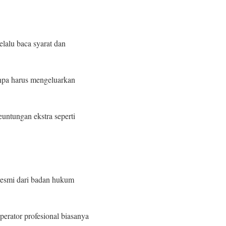
lalu baca syarat dan
npa harus mengeluarkan
untungan ekstra seperti
 resmi dari badan hukum
perator profesional biasanya