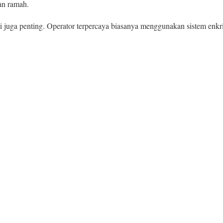
an ramah.
 juga penting. Operator terpercaya biasanya menggunakan sistem enkr