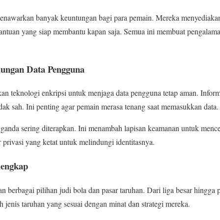
 menawarkan banyak keuntungan bagi para pemain. Mereka menyediaka
bantuan yang siap membantu kapan saja. Semua ini membuat pengalama
dungan Data Pengguna
 teknologi enkripsi untuk menjaga data pengguna tetap aman. Informa
tidak sah. Ini penting agar pemain merasa tenang saat memasukkan data.
asi ganda sering diterapkan. Ini menambah lapisan keamanan untuk men
 privasi yang ketat untuk melindungi identitasnya.
lengkap
 berbagai pilihan judi bola dan pasar taruhan. Dari liga besar hingga 
h jenis taruhan yang sesuai dengan minat dan strategi mereka.