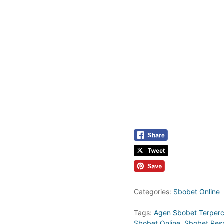
Categories:
Sbobet Online
Tags:
Agen Sbobet Terper
Sbobet Online
,
Sbobet Res