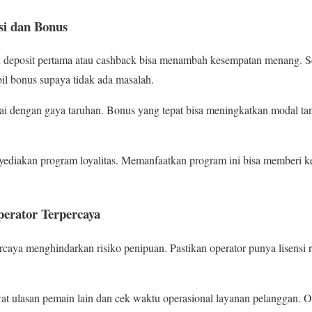
i dan Bonus
 deposit pertama atau cashback bisa menambah kesempatan menang. Se
l bonus supaya tidak ada masalah.
i dengan gaya taruhan. Bonus yang tepat bisa meningkatkan modal ta
ediakan program loyalitas. Memanfaatkan program ini bisa memberi ke
erator Terpercaya
rcaya menghindarkan risiko penipuan. Pastikan operator punya lisensi
ewat ulasan pemain lain dan cek waktu operasional layanan pelanggan. O