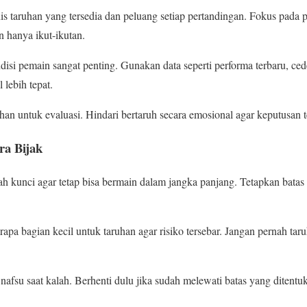
 taruhan yang tersedia dan peluang setiap pertandingan. Fokus pada 
n hanya ikut-ikutan.
ondisi pemain sangat penting. Gunakan data seperti performa terbaru, ce
lebih tepat.
ruhan untuk evaluasi. Hindari bertaruh secara emosional agar keputusan te
ra Bijak
h kunci agar tetap bisa bermain dalam jangka panjang. Tetapkan batas
apa bagian kecil untuk taruhan agar risiko tersebar. Jangan pernah ta
nafsu saat kalah. Berhenti dulu jika sudah melewati batas yang ditentuk