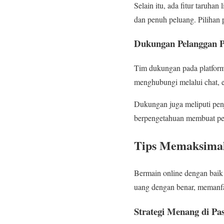
Selain itu, ada fitur taruh
dan penuh peluang. Piliha
Dukungan Pelanggan Pr
Tim dukungan pada platform
menghubungi melalui chat, e
Dukungan juga meliputi pen
berpengetahuan membuat pem
Tips Memaksimal
Bermain online dengan baik
uang dengan benar, memanfa
Strategi Menang di Pa