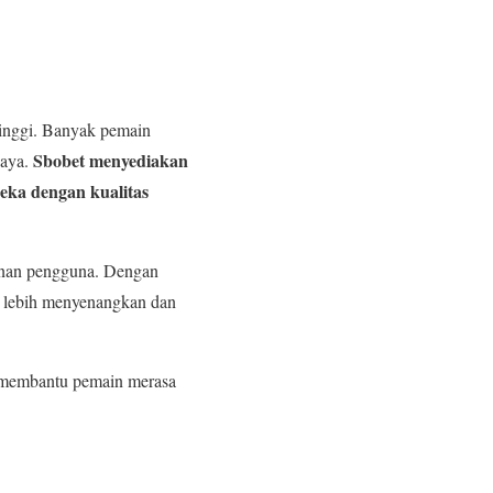
tinggi. Banyak pemain
Sbobet menyediakan
caya.
eka dengan kualitas
anan pengguna. Dengan
i lebih menyenangkan dan
ni membantu pemain merasa