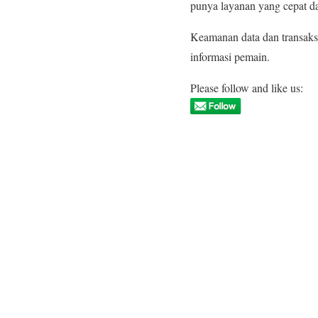
punya layanan yang cepat d
Keamanan data dan transaksi
informasi pemain.
Please follow and like us: