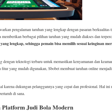
arkan pengalaman taruhan yang lengkap dengan pasaran berkualitas 
a memberikan berbagai pilihan taruhan yang mudah diakses dan terper
yang lengkap, sehingga pemain bisa memilih sesuai keinginan mer
ang dengan teknologi terbaru untuk memastikan kenyamanan dan keam
n fitur yang mudah digunakan, Sbobet membuat taruhan online menjad
enal karena dukungan pelanggannya yang cepat dan profesional. Hal i
ertaruh di sana.
 Platform Judi Bola Modern