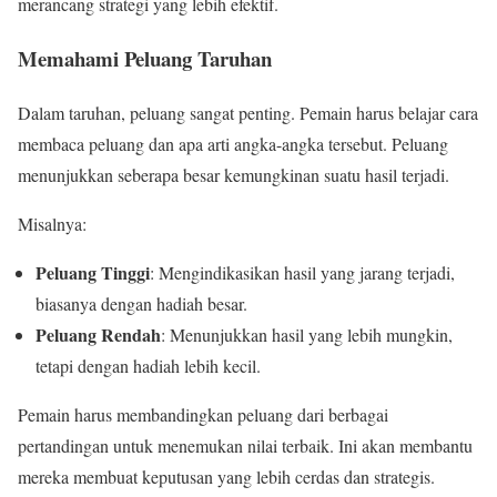
merancang strategi yang lebih efektif.
Memahami Peluang Taruhan
Dalam taruhan, peluang sangat penting. Pemain harus belajar cara
membaca peluang dan apa arti angka-angka tersebut. Peluang
menunjukkan seberapa besar kemungkinan suatu hasil terjadi.
Misalnya:
Peluang Tinggi
: Mengindikasikan hasil yang jarang terjadi,
biasanya dengan hadiah besar.
Peluang Rendah
: Menunjukkan hasil yang lebih mungkin,
tetapi dengan hadiah lebih kecil.
Pemain harus membandingkan peluang dari berbagai
pertandingan untuk menemukan nilai terbaik. Ini akan membantu
mereka membuat keputusan yang lebih cerdas dan strategis.