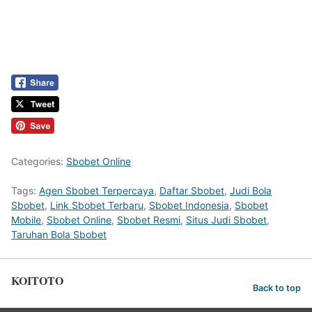
Categories:
Sbobet Online
Tags:
Agen Sbobet Terpercaya
,
Daftar Sbobet
,
Judi Bola
Sbobet
,
Link Sbobet Terbaru
,
Sbobet Indonesia
,
Sbobet
Mobile
,
Sbobet Online
,
Sbobet Resmi
,
Situs Judi Sbobet
,
Taruhan Bola Sbobet
KOITOTO
Back to top