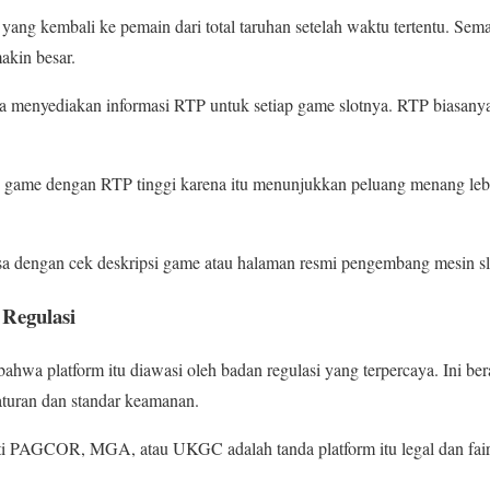
yang kembali ke pemain dari total taruhan setelah waktu tertentu. Sem
akin besar.
 menyediakan informasi RTP untuk setiap game slotnya. RTP biasanya 
h game dengan RTP tinggi karena itu menunjukkan peluang menang le
a dengan cek deskripsi game atau halaman resmi pengembang mesin slo
 Regulasi
ahwa platform itu diawasi oleh badan regulasi yang terpercaya. Ini ber
aturan dan standar keamanan.
erti PAGCOR, MGA, atau UKGC adalah tanda platform itu legal dan fair