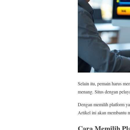
Selain itu, pemain harus me
menang. Situs dengan pelay
Dengan memilih platform ya
Artikel ini akan membantu m
Cara Memilih Pl