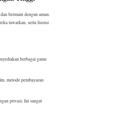
ar dan bermain dengan aman.
ka tawarkan, serta lisensi
menyediakan berbagai game
 itu, metode pembayaran
gan privasi. Ini sangat