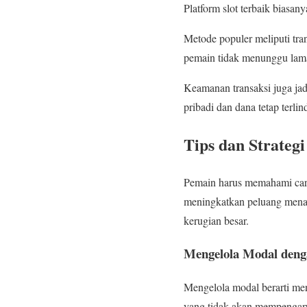
Platform slot terbaik bias
Metode populer meliputi tra
pemain tidak menunggu lama
Keamanan transaksi juga jadi
pribadi dan dana tetap terlin
Tips dan Strateg
Pemain harus memahami cara
meningkatkan peluang menan
kerugian besar.
Mengelola Modal deng
Mengelola modal berarti me
yang tidak akan mempengaru