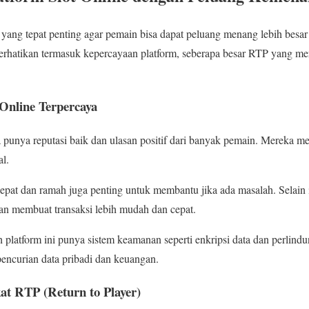
e yang tepat penting agar pemain bisa dapat peluang menang lebih bes
erhatikan termasuk kepercayaan platform, seberapa besar RTP yang mere
 Online Terpercaya
a punya reputasi baik dan ulasan positif dari banyak pemain. Mereka 
al.
epat dan ramah juga penting untuk membantu jika ada masalah. Selain
an membuat transaksi lebih mudah dan cepat.
platform ini punya sistem keamanan seperti enkripsi data dan perlindun
encurian data pribadi dan keuangan.
at RTP (Return to Player)