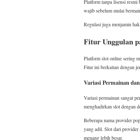
Platform tanpa lisensi resm
wajib sebelum mulai bermai
Regulasi juga menjamin hak 
Fitur Unggulan 
Platform slot online serin
Fitur ini berkaitan dengan 
Variasi Permainan da
Variasi permainan sangat pe
menghadirkan slot dengan de
Beberapa nama provider popu
yang adil. Slot dari provide
menang lebih besar.