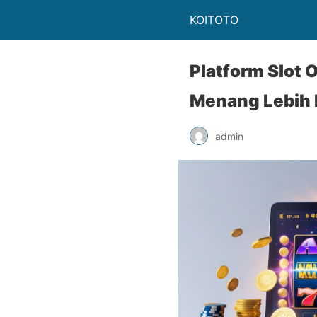
KOITOTO
Platform Slot
Menang Lebih
admin