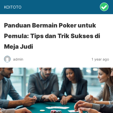
KOITOTO
Panduan Bermain Poker untuk
Pemula: Tips dan Trik Sukses di
Meja Judi
admin
1 year ago