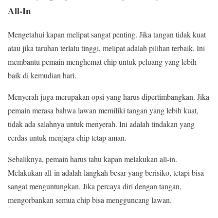
All-In
Mengetahui kapan melipat sangat penting. Jika tangan tidak kuat
atau jika taruhan terlalu tinggi, melipat adalah pilihan terbaik. Ini
membantu pemain menghemat chip untuk peluang yang lebih
baik di kemudian hari.
Menyerah juga merupakan opsi yang harus dipertimbangkan. Jika
pemain merasa bahwa lawan memiliki tangan yang lebih kuat,
tidak ada salahnya untuk menyerah. Ini adalah tindakan yang
cerdas untuk menjaga chip tetap aman.
Sebaliknya, pemain harus tahu kapan melakukan all-in.
Melakukan all-in adalah langkah besar yang berisiko, tetapi bisa
sangat menguntungkan. Jika percaya diri dengan tangan,
mengorbankan semua chip bisa mengguncang lawan.