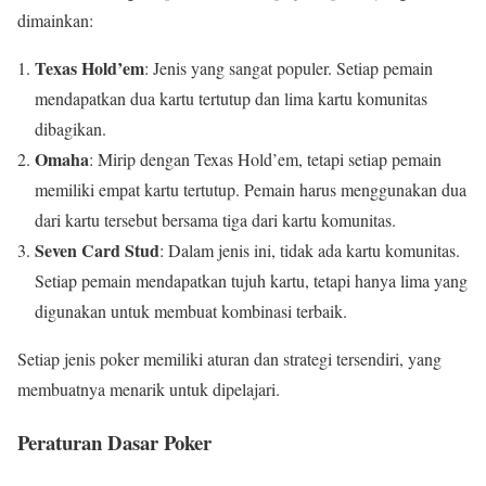
dimainkan:
Texas Hold’em
: Jenis yang sangat populer. Setiap pemain
mendapatkan dua kartu tertutup dan lima kartu komunitas
dibagikan.
Omaha
: Mirip dengan Texas Hold’em, tetapi setiap pemain
memiliki empat kartu tertutup. Pemain harus menggunakan dua
dari kartu tersebut bersama tiga dari kartu komunitas.
Seven Card Stud
: Dalam jenis ini, tidak ada kartu komunitas.
Setiap pemain mendapatkan tujuh kartu, tetapi hanya lima yang
digunakan untuk membuat kombinasi terbaik.
Setiap jenis poker memiliki aturan dan strategi tersendiri, yang
membuatnya menarik untuk dipelajari.
Peraturan Dasar Poker