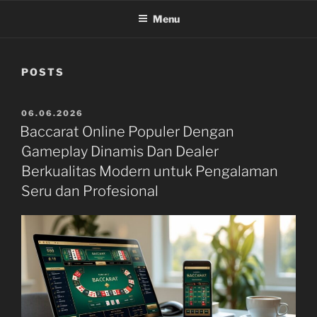
Menu
POSTS
POSTED
06.06.2026
ON
Baccarat Online Populer Dengan
Gameplay Dinamis Dan Dealer
Berkualitas Modern untuk Pengalaman
Seru dan Profesional