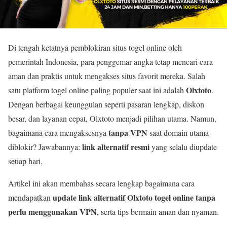
Di tengah ketatnya pemblokiran situs togel online oleh
pemerintah Indonesia, para penggemar angka tetap mencari cara
aman dan praktis untuk mengakses situs favorit mereka. Salah
Olxtoto
satu platform togel online paling populer saat ini adalah
.
Dengan berbagai keunggulan seperti pasaran lengkap, diskon
besar, dan layanan cepat, Olxtoto menjadi pilihan utama. Namun,
tanpa VPN
bagaimana cara mengaksesnya
saat domain utama
link alternatif resmi
diblokir? Jawabannya:
yang selalu diupdate
setiap hari.
Artikel ini akan membahas secara lengkap bagaimana cara
update link alternatif Olxtoto togel online tanpa
mendapatkan
perlu menggunakan VPN
, serta tips bermain aman dan nyaman.