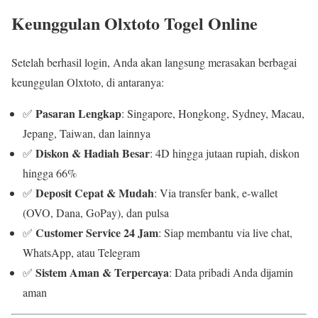
Keunggulan Olxtoto Togel Online
Setelah berhasil login, Anda akan langsung merasakan berbagai
keunggulan Olxtoto, di antaranya:
Pasaran Lengkap
✅
: Singapore, Hongkong, Sydney, Macau,
Jepang, Taiwan, dan lainnya
Diskon & Hadiah Besar
✅
: 4D hingga jutaan rupiah, diskon
hingga 66%
Deposit Cepat & Mudah
✅
: Via transfer bank, e-wallet
(OVO, Dana, GoPay), dan pulsa
Customer Service 24 Jam
✅
: Siap membantu via live chat,
WhatsApp, atau Telegram
Sistem Aman & Terpercaya
✅
: Data pribadi Anda dijamin
aman