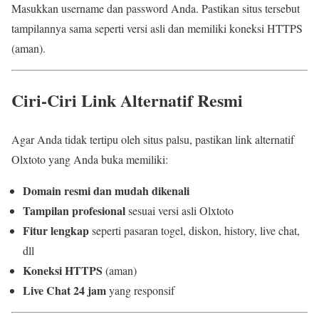
Masukkan username dan password Anda. Pastikan situs tersebut
tampilannya sama seperti versi asli dan memiliki koneksi HTTPS
(aman).
Ciri-Ciri Link Alternatif Resmi
Agar Anda tidak tertipu oleh situs palsu, pastikan link alternatif
Olxtoto yang Anda buka memiliki:
Domain resmi dan mudah dikenali
Tampilan profesional
sesuai versi asli Olxtoto
Fitur lengkap
seperti pasaran togel, diskon, history, live chat,
dll
Koneksi HTTPS
(aman)
Live Chat 24 jam
yang responsif