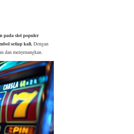
in pada slot populer
ol setiap kali.
Dengan
aman dan menyenangkan.