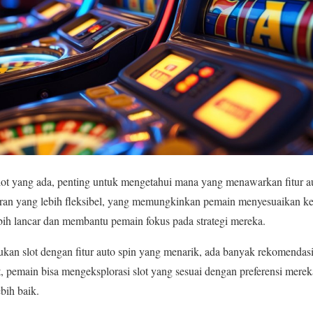
slot yang ada, penting untuk mengetahui mana yang menawarkan fitur au
ran yang lebih fleksibel, yang memungkinkan pemain menyesuaikan ke
bih lancar dan membantu pemain fokus pada strategi mereka.
kan slot dengan fitur auto spin yang menarik, ada banyak rekomendasi 
, pemain bisa mengeksplorasi slot yang sesuai dengan preferensi mere
bih baik.