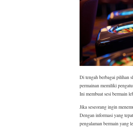
Di tengah berbagai pilihan 
permainan memiliki pengatu
Ini membuat sesi bermain le
Jika seseorang ingin menemu
Dengan informasi yang tepat
pengalaman bermain yang le