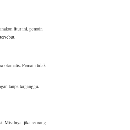
akan fitur ini, pemain
tersebut.
a otomatis. Pemain tidak
gan tanpa terganggu.
. Misalnya, jika seorang