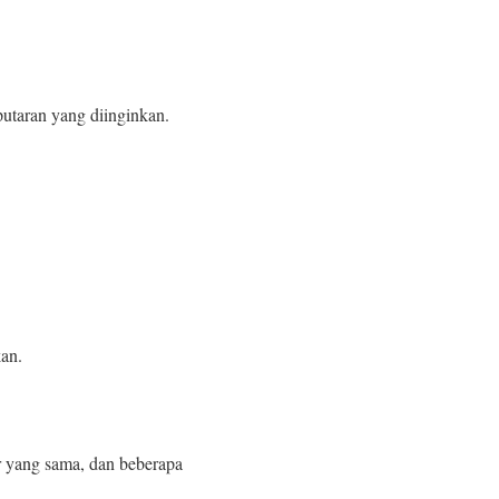
utaran yang diinginkan.
an.
r yang sama, dan beberapa