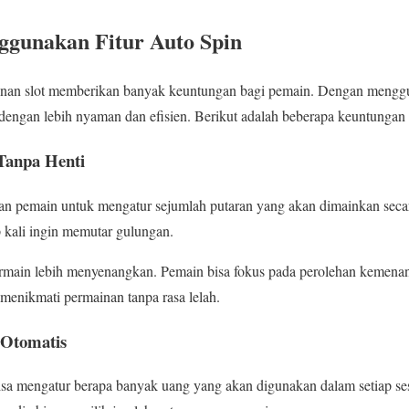
gunakan Fitur Auto Spin
ainan slot memberikan banyak keuntungan bagi pemain. Dengan menggun
engan lebih nyaman dan efisien. Berikut adalah beberapa keuntungan 
anpa Henti
an pemain untuk mengatur sejumlah putaran yang akan dimainkan secar
 kali ingin memutar gulungan.
main lebih menyenangkan. Pemain bisa fokus pada perolehan kemenan
menikmati permainan tanpa rasa lelah.
 Otomatis
sa mengatur berapa banyak uang yang akan digunakan dalam setiap sesi