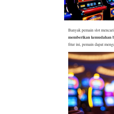
Banyak pemain slot mencar
memberikan kemudahan bag
fitur ini, pemain dapat me