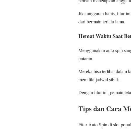
pemain menetapkan anggaran,
Jika anggaran habis, fitur 
dari bermain terlalu lama.
Hemat Waktu Saat Ber
Menggunakan auto spin sang
putaran.
Mereka bisa terlibat dalam k
memiliki jadwal sibuk.
Dengan fitur ini, pemain te
Tips dan Cara Me
Fitur Auto Spin di slot po