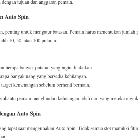
uai dengan tujuan dan anggaran pemain.
n Auto Spin
, penting untuk mengatur batasan. Pemain harus menentukan jumlah p
lih 10, 50, atau 100 putaran.
n berapa banyak putaran yang ingin dilakukan.
rapa banyak uang yang bersedia kehilangan.
target kemenangan sebelum berhenti bermain.
membantu pemain menghindari kehilangan lebih dari yang mereka ingink
 dengan Auto Spin
ang tepat saat menggunakan Auto Spin. Tidak semua slot memiliki fitu
an.