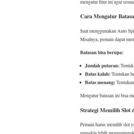
mengatur fitur ini agar ses
Cara Mengatur Batasa
Saat menggunakan Auto Spin
Misalnya, pemain dapat memi
Batasan bisa berupa:
Jumlah putaran:
Tentuka
Batas kalah:
Tentukan be
Batas menang:
Tentukan 
Mengatur batasan ini bisa 
Strategi Memilih Slot
Pemain harus memilih slot y
mungkin lebih menguntungk