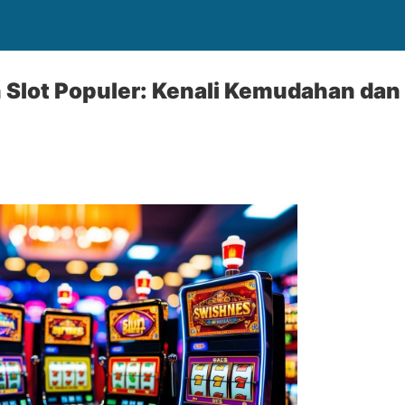
n Slot Populer: Kenali Kemudahan da