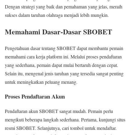
Dengan strategi yang baik dan pemahaman yang jelas, meraih
sukses dalam taruhan olahraga menjadi lebih mungkin.
Memahami Dasar-Dasar SBOBET
Pengetahuan dasar tentang SBOBET dapat membantu pemain
memahami cara kerja platform ini. Melalui proses pendaftaran
yang sederhana, pemain dapat mulai bertaruh dengan cepat.
Selain itu, mengenal jenis taruhan yang tersedia sangat penting
untuk meningkatkan peluang menang.
Proses Pendaftaran Akun
Pendaftaran akun SBOBET sangat mudah. Pemain perlu
mengikuti beberapa langkah sederhana. Pertama, kunjungi situs
resmi SBOBET. Selanjutnya, cari tombol untuk mendaftar.