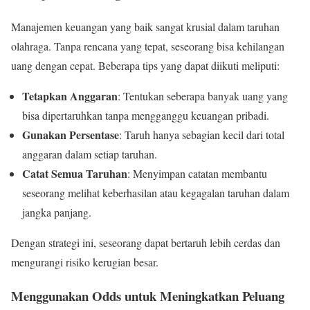
Manajemen keuangan yang baik sangat krusial dalam taruhan
olahraga. Tanpa rencana yang tepat, seseorang bisa kehilangan
uang dengan cepat. Beberapa tips yang dapat diikuti meliputi:
Tetapkan Anggaran
: Tentukan seberapa banyak uang yang
bisa dipertaruhkan tanpa mengganggu keuangan pribadi.
Gunakan Persentase
: Taruh hanya sebagian kecil dari total
anggaran dalam setiap taruhan.
Catat Semua Taruhan
: Menyimpan catatan membantu
seseorang melihat keberhasilan atau kegagalan taruhan dalam
jangka panjang.
Dengan strategi ini, seseorang dapat bertaruh lebih cerdas dan
mengurangi risiko kerugian besar.
Menggunakan Odds untuk Meningkatkan Peluang