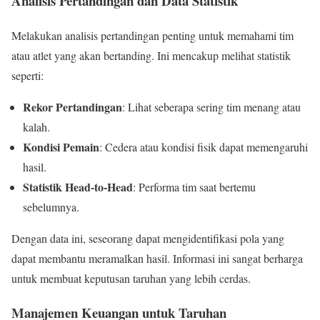
Analisis Pertandingan dan Data Statistik
Melakukan analisis pertandingan penting untuk memahami tim
atau atlet yang akan bertanding. Ini mencakup melihat statistik
seperti:
Rekor Pertandingan
: Lihat seberapa sering tim menang atau
kalah.
Kondisi Pemain
: Cedera atau kondisi fisik dapat memengaruhi
hasil.
Statistik Head-to-Head
: Performa tim saat bertemu
sebelumnya.
Dengan data ini, seseorang dapat mengidentifikasi pola yang
dapat membantu meramalkan hasil. Informasi ini sangat berharga
untuk membuat keputusan taruhan yang lebih cerdas.
Manajemen Keuangan untuk Taruhan