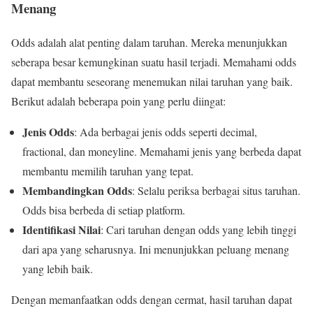
Menang
Odds adalah alat penting dalam taruhan. Mereka menunjukkan
seberapa besar kemungkinan suatu hasil terjadi. Memahami odds
dapat membantu seseorang menemukan nilai taruhan yang baik.
Berikut adalah beberapa poin yang perlu diingat:
Jenis Odds
: Ada berbagai jenis odds seperti decimal,
fractional, dan moneyline. Memahami jenis yang berbeda dapat
membantu memilih taruhan yang tepat.
Membandingkan Odds
: Selalu periksa berbagai situs taruhan.
Odds bisa berbeda di setiap platform.
Identifikasi Nilai
: Cari taruhan dengan odds yang lebih tinggi
dari apa yang seharusnya. Ini menunjukkan peluang menang
yang lebih baik.
Dengan memanfaatkan odds dengan cermat, hasil taruhan dapat