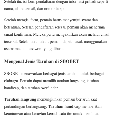
Setelah itu, isi form pendaftaran dengan informasi pribadi seperti
nama, alamat email, dan nomor telepon.
Setelah mengisi form, pemain harus menyetujui syarat dan
ketentuan, Setelah pendaftaran selesai, pemain akan menerima
email konfirmasi. Mereka perlu mengaktifkan akun melalui email
tersebut. Setelah akun aktif, pemain dapat masuk menggunakan
username dan password yang dibuat.
Mengenal Jenis Taruhan di SBOBET
SBOBET menawarkan berbagai jenis taruhan untuk berbagai
olahraga. Pemain dapat memilih taruhan langsung, taruhan
handicap, dan taruhan over/under.
Taruhan langsung
memungkinkan pemain bertaruh saat
Taruhan handicap
pertandingan berlangsung,
memberikan
keuntungan atau kerugian kepada satu tim untuk membuat