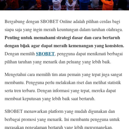
Bergabung dengan SBOBET Online adalah pilihan cerdas bagi
siapa saja yang ingin meraih keuntungan dalam taruhan olahraga.
Penting untuk memahami strategi dasar dan cara bertaruh
dengan bijak agar dapat meraih kemenangan yang konsisten.
SBOBET
Dengan memilih
, pengguna dapat menikmati berbagai
pilihan taruhan yang menarik dan peluang yang lebih baik.
Mengetahui cara memilih tim atau pemain yang tepat juga sangat
membantu. Pengguna perlu melakukan riset dan melihat statistik
serta tren terbaru. Dengan informasi yang tepat, mereka dapat
membuat keputusan yang lebih baik saat bertaruh.
SBOBET menawarkan platform yang mudah digunakan dan
berbagai promosi yang menarik. Ini membantu pengguna untuk
merasakan pengalaman bertaruh yang lebih menyenangkan.